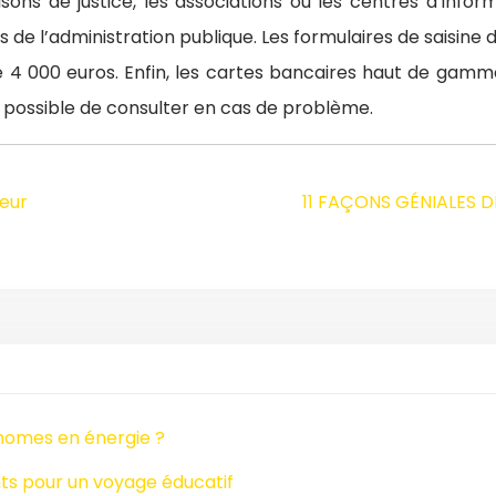
ns de justice, les associations ou les centres d’info
es de l’administration publique. Les formulaires de saisin
ns de 4 000 euros. Enfin, les cartes bancaires haut de gam
st possible de consulter en cas de problème.
teur
11 FAÇONS GÉNIALES 
nomes en énergie ?
s pour un voyage éducatif