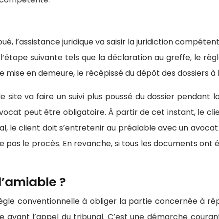
 l’assistance juridique va saisir la juridiction compétente p
étape suivante tels que la déclaration au greffe, le règ
 de mise en demeure, le récépissé du dépôt des dossiers à l
ite va faire un suivi plus poussé du dossier pendant la 
vocat peut être obligatoire. À partir de cet instant, le cl
nal, le client doit s’entretenir au préalable avec un avoca
gne pas le procès. En revanche, si tous les documents ont 
l’amiable ?
règle conventionnelle à obliger la partie concernée à rép
avant l’appel du tribunal. C’est une démarche courante 